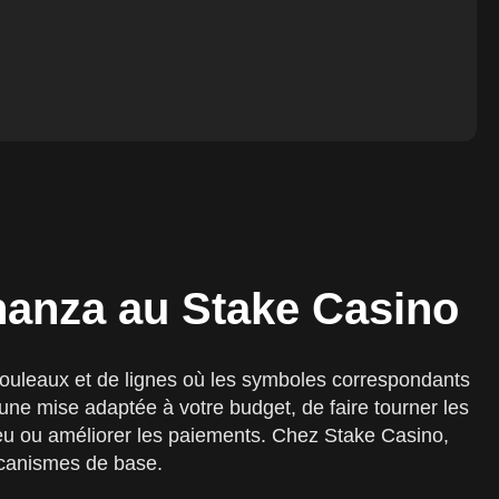
nanza au Stake Casino
ouleaux et de lignes où les symboles correspondants
 une mise adaptée à votre budget, de faire tourner les
eu ou améliorer les paiements. Chez Stake Casino,
mécanismes de base.