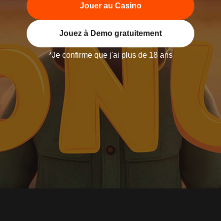
Jouer au Casino
Jouez à Demo gratuitement
*Je confirme que j'ai plus de 18 ans