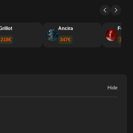
Cletus
Grillot
Ancira
167€
218€
347€
Hide