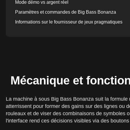
Mode démo vs argent réel
Paramètres et commandes de Big Bass Bonanza
Informations sur le fournisseur de jeux pragmatiques
Inscription et dépôts au Stake Casino
Combinaisons gagnantes et paiements
Jouer à Big Bass Bonanza sur mobile
FAQ
Mécanique et fonctio
La machine à sous Big Bass Bonanza suit la formule 
atterrissent pour former des gains sur des lignes ou d
rouleaux et de viser des combinaisons de symboles o
l'interface rend ces décisions visibles via des bouton