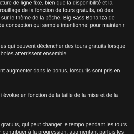
 de ligne fixe, bien que la disponibilité et la
rrouillage de la fonction de tours gratuits, où des
 sur le thème de la pêche, Big Bass Bonanza de
e conception qui semble intentionnel pour maintenir
es qui peuvent déclencher des tours gratuits lorsque
boles atterrissent ensemble
nt augmenter dans le bonus, lorsqu'ils sont pris en
 évolue en fonction de la taille de la mise et de la
gratuits, qui peut changer le tempo pendant les tours
 contribuer à la progression, augmentant parfois les