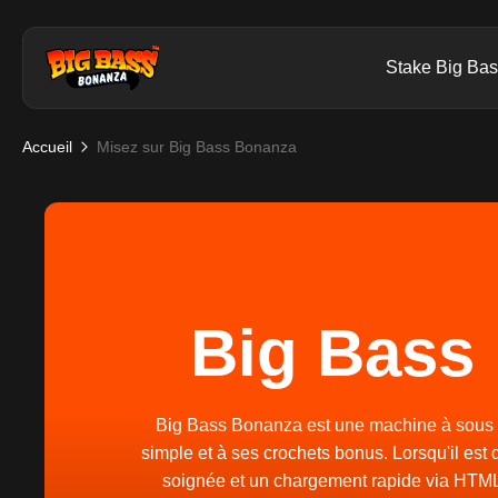
Stake Big Ba
Accueil
Misez sur Big Bass Bonanza
Big Bass
Big Bass Bonanza est une machine à sous vi
simple et à ses crochets bonus. Lorsqu'il est
soignée et un chargement rapide via HTML5.