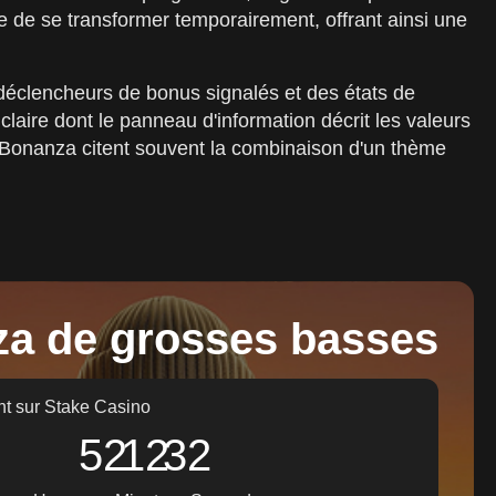
e de se transformer temporairement, offrant ainsi une
 déclencheurs de bonus signalés et des états de
laire dont le panneau d'information décrit les valeurs
 Bonanza citent souvent la combinaison d'un thème
a de grosses basses
t sur Stake Casino
52
12
30